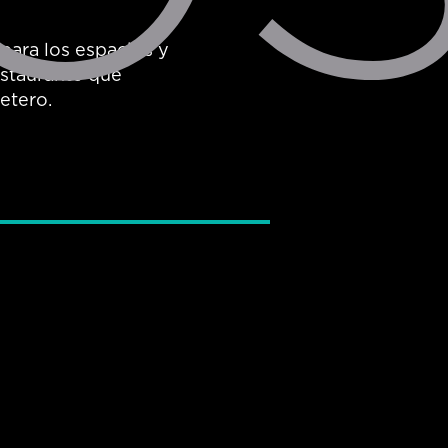
para los espacios y
estaurante que
etero.